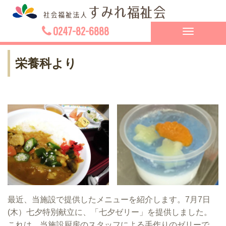
0247-82-6888
Toggle
navigation
栄養科より
最近、当施設で提供したメニューを紹介します。7月7日
(木）七夕特別献立に、「七夕ゼリー」を提供しました。
これは、当施設厨房のスタッフによる手作りのゼリーで