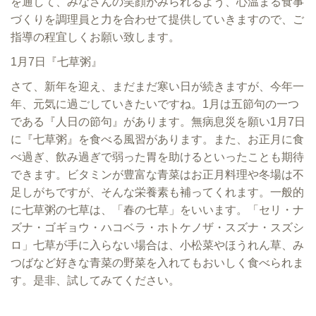
を通して、みなさんの笑顔がみられるよう、心温まる食事
づくりを調理員と力を合わせて提供していきますので、ご
指導の程宜しくお願い致します。
1月7日『七草粥』
さて、新年を迎え、まだまだ寒い日が続きますが、今年一
年、元気に過ごしていきたいですね。1月は五節句の一つ
である『人日の節句』があります。無病息災を願い1月7日
に『七草粥』を食べる風習があります。また、お正月に食
べ過ぎ、飲み過ぎで弱った胃を助けるといったことも期待
できます。ビタミンが豊富な青菜はお正月料理や冬場は不
足しがちですが、そんな栄養素も補ってくれます。一般的
に七草粥の七草は、「春の七草」をいいます。「セリ・ナ
ズナ・ゴギョウ・ハコベラ・ホトケノザ・スズナ・スズシ
ロ」七草が手に入らない場合は、小松菜やほうれん草、み
つばなど好きな青菜の野菜を入れてもおいしく食べられま
す。是非、試してみてください。