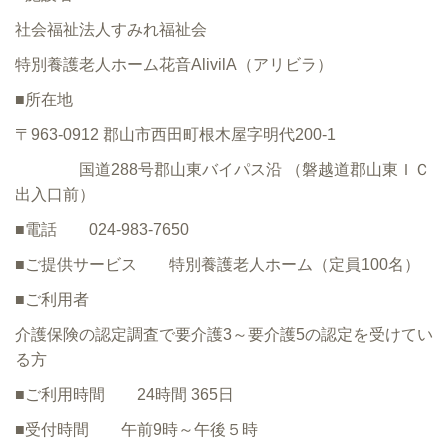
社会福祉法人すみれ福祉会
特別養護老人ホーム花音AlivilA（アリビラ）
■所在地
〒963-0912 郡山市西田町根木屋字明代200-1
国道288号郡山東バイパス沿 （磐越道郡山東ＩＣ
出入口前）
■電話 024-983-7650
■ご提供サービス 特別養護老人ホーム（定員100名）
■ご利用者
介護保険の認定調査で要介護3～要介護5の認定を受けてい
る方
■ご利用時間 24時間 365日
■受付時間 午前9時～午後５時