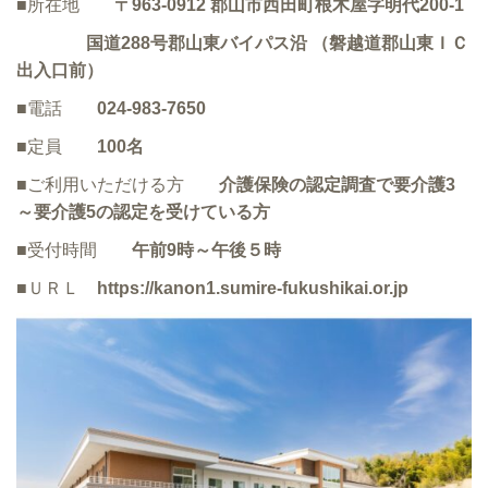
■所在地
〒963-0912 郡山市西田町根木屋字明代200-1
国道288号郡山東バイパス沿 （磐越道郡山東ＩＣ
出入口前）
■電話
024-983-7650
■定員
100名
■ご利用いただける方
介護保険の認定調査で要介護3
～要介護5の認定を受けている方
■受付時間
午前9時～午後５時
■ＵＲＬ
https://kanon1.sumire-fukushikai.or.jp