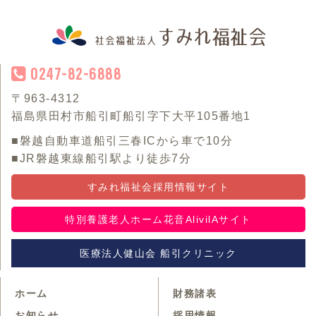
0247-82-6888
〒963-4312
福島県田村市船引町船引字下大平105番地1
■磐越自動車道船引三春ICから車で10分
■JR磐越東線船引駅より徒歩7分
すみれ福祉会採用情報サイト
特別養護老人ホーム花音AlivilAサイト
医療法人健山会 船引クリニック
ホーム
財務諸表
お知らせ
採用情報