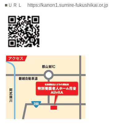
■ＵＲＬ https://kanon1.sumire-fukushikai.or.jp