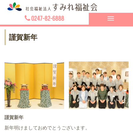
0247-82-6888
Toggle
navigation
謹賀新年
謹賀新年
新年明けましておめでとうございます。